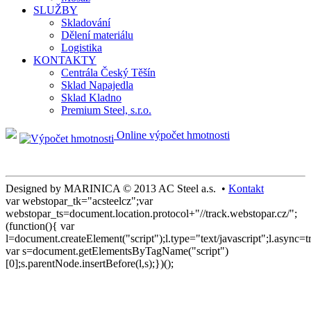
SLUŽBY
Skladování
Dělení materiálu
Logistika
KONTAKTY
Centrála Český Těšín
Sklad Napajedla
Sklad Kladno
Premium Steel, s.r.o.
Online výpočet hmotnosti
Designed by MARINICA © 2013 AC Steel a.s. •
Kontakt
var webstopar_tk="acsteelcz";var
webstopar_ts=document.location.protocol+"//track.webstopar.cz/";
(function(){ var
l=document.createElement("script");l.type="text/javascript";l.async=t
var s=document.getElementsByTagName("script")
[0];s.parentNode.insertBefore(l,s);})();